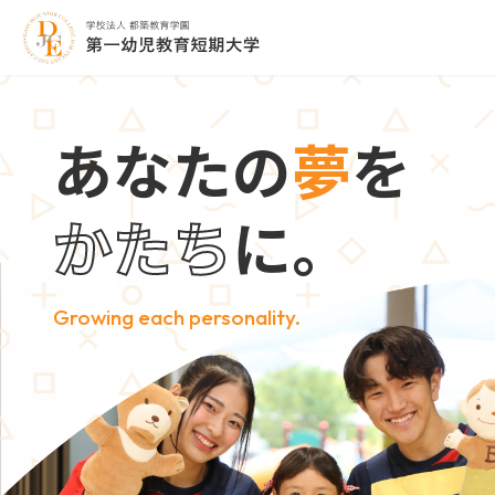
あ
な
た
の
夢
を
か
た
ち
に
。
Growing each personality.
学校案内
教育課程