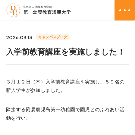
資料請求
2026.03.13
キャンパスブログ
入学前教育講座を実施しました！
オープンキャンパス
アクセス
お問い合わせ
３月１２日（木）入学前教育講座を実施し、５９名の
新入学生が参加しました。
学校案内
隣接する附属鹿児島第一幼稚園で園児とのふれあい活
教育課程
動を行い、