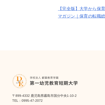
専門実践教
教職課程
【完全版】大学から保育
進路状況
シラバス
マガジン｜保育の転職
企業の方へ
情報公開
修学支援に関する確認申請書
認証
〒899-4332 鹿児島県霧島市国分中央1-10-2
TEL：
0995-47-2072