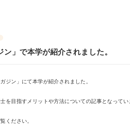
ジン」で本学が紹介されました。
キャンパスライフ
募集要項・学費
キャンパスブログ
マガジン」にて本学が紹介されました。
受験申し込み
年間行事
式一覧
卒業生の声
システム
スクールバス運行表
育士を目指すメリットや方法についての記事となってい
・面接申し込み
各種証明書
案内
図書館
ご覧ください。
修学支援新制度
学生寮