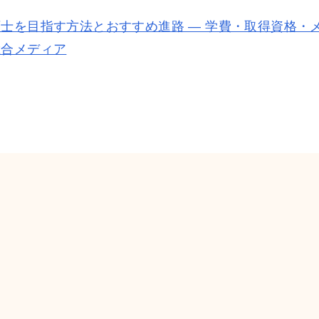
育訓練給付金制度
幼児教育研究会
士を目指す方法とおすすめ進路 — 学費・取得資格・
総合メディア
ニュース
評価
財務情報
グループ校