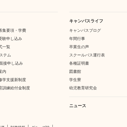
キャンパスライフ
募集要項・学費
キャンパスブログ
受験申し込み
年間行事
式一覧
卒業生の声
システム
スクールバス運行表
・面接申し込み
各種証明書
案内
図書館
修学支援新制度
学生寮
育訓練給付金制度
幼児教育研究会
ニュース